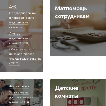
Матпомощь
ДМС
Предварительные
сотрудникам
и периодические
медицинские
осмотры
Личные
медицинские
книжки (ЛМК)
Обязательное
психиатрическое
освидетельствование
(ОПО)
Детские
Форма заявки
Заявление на
комнаты
дополнительные
выходные дни