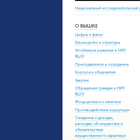
Национальный исследовательский 
О ВЫШКЕ
Цифры и факты
Руководство и структура
Устойчивое развитие в НИУ
ВШЭ
Преподаватели и сотрудники
Корпуса и общежития
Закупки
Обращения граждан в НИУ
ВШЭ
Фонд целевого капитала
Противодействие коррупции
Сведения о доходах,
расходах, об имуществе и
обязательствах
имущественного характера